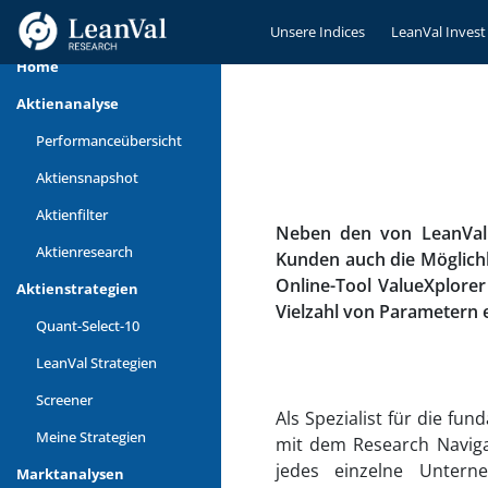
Unsere Indices
LeanVal Invest 
Home
Aktienanalyse
Performanceübersicht
Aktiensnapshot
Aktienfilter
Neben den von LeanVal 
Aktienresearch
Kunden auch die Möglichk
Online-Tool ValueXplore
Aktienstrategien
Vielzahl von Parametern
Quant-Select-10
LeanVal Strategien
Screener
Als Spezialist für die fu
Meine Strategien
mit dem Research Naviga
jedes einzelne Untern
Marktanalysen