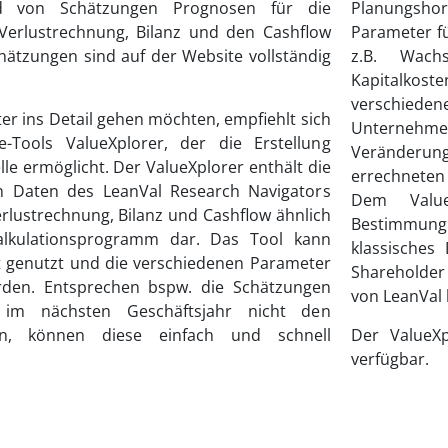
 von Schätzungen Prognosen für die
Planungsho
Verlustrechnung, Bilanz und den Cashflow
Parameter fü
chätzungen sind auf der Website vollständig
z.B. Wachs
Kapitalkost
verschiede
er ins Detail gehen möchten, empfiehlt sich
Unternehmen
-Tools ValueXplorer, der die Erstellung
Veränderung 
e ermöglicht. Der ValueXplorer enthält die
errechneten
 Daten des LeanVal Research Navigators
Dem Value
erlustrechnung, Bilanz und Cashflow ähnlich
Bestimmung
alkulationsprogramm dar. Das Tool kann
klassisches
tt genutzt und die verschiedenen Parameter
Shareholder
erden. Entsprechen bspw. die Schätzungen
von LeanVal 
m nächsten Geschäftsjahr nicht den
, können diese einfach und schnell
Der ValueXp
verfügbar.