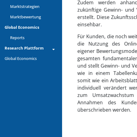
Zudem werden anhand
Marktstrategien
zukünftige Gewinn- und 
erstellt. Diese Zukunftss
Marktbewertung
einsehbar.
Global Economics
Für Kunden, die noch weit
Reports
die Nutzung des Online
Research Plattform
eigener Bewertungsmodell
gesamten fundamentalen
Global Economics
Die Komponenten
und stellt Gewinn- und V
– Aktien-Snapshot
wie in einem Tabellenk
– Meine Strategien
somit wie ein Arbeitsbla
individuell verändert w
– Musterstrategien
zum Umsatzwachstum i
– Screener
Annahmen des Kunden
überschrieben werden.
Unser Ansatz
– Global Economics
– Aktienbewertung