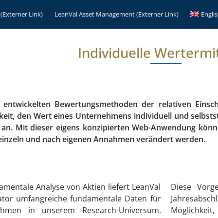
(Externer Link)
LeanVal Asset Management (Externer Link)
Engli
Individuelle Wertermi
entwickelten Bewertungsmethoden der relativen Einsc
eit, den Wert eines Unternehmens individuell und selbstst
r an. Mit dieser eigens konzipierten Web-Anwendung kön
 einzeln und nach eigenen Annahmen verändert werden.
ndamentale Analyse von Aktien liefert LeanVal
Diese Vorge
tor umfangreiche fundamentale Daten für
Jahresabsc
ehmen in unserem Research-Universum.
Möglichkeit