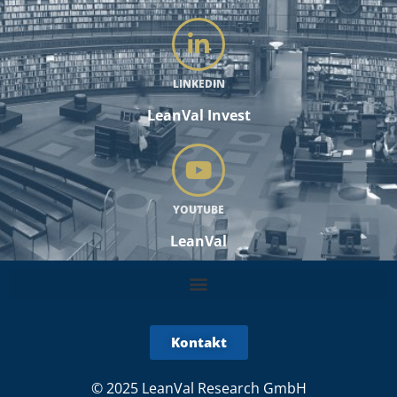
LINKEDIN
LeanVal Invest
YOUTUBE
LeanVal
Kontakt
© 2025 LeanVal Research GmbH